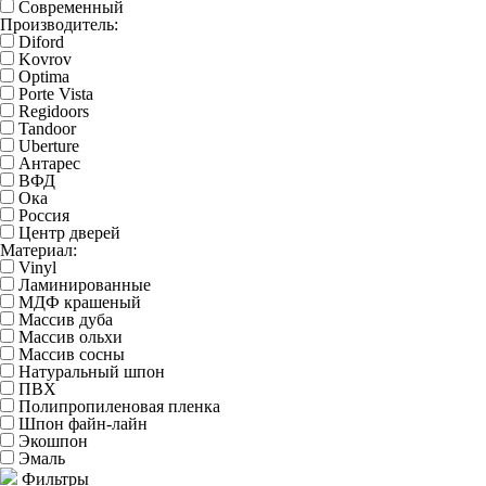
Современный
Производитель:
Diford
Kovrov
Optima
Porte Vista
Regidoors
Tandoor
Uberture
Антарес
ВФД
Ока
Россия
Центр дверей
Материал:
Vinyl
Ламинированные
МДФ крашеный
Массив дуба
Массив ольхи
Массив сосны
Натуральный шпон
ПВХ
Полипропиленовая пленка
Шпон файн-лайн
Экошпон
Эмаль
Фильтры