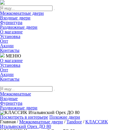
Межкомнатные двери
Входные двери
Фурнитура
Раздвижные двери
О магазине
Установка
Опт
Акции
Контакты
МЕНЮ
О магазине
Установка
Опт
Акции
Контакты
Межкомнатные
Входные
Фурнитура
Раздвижные двери
Посмотреть в интерьере
Похожие двери
Главная
/
Межкомнатные двери
/
Tandoor
/
КЛАССИК
Итальянский Орех ДО 80