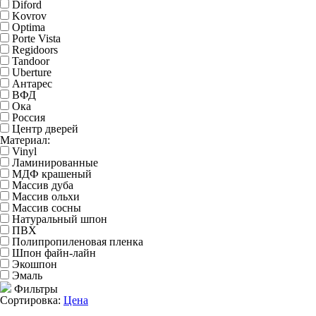
Diford
Kovrov
Optima
Porte Vista
Regidoors
Tandoor
Uberture
Антарес
ВФД
Ока
Россия
Центр дверей
Материал:
Vinyl
Ламинированные
МДФ крашеный
Массив дуба
Массив ольхи
Массив сосны
Натуральный шпон
ПВХ
Полипропиленовая пленка
Шпон файн-лайн
Экошпон
Эмаль
Фильтры
Сортировка:
Цена